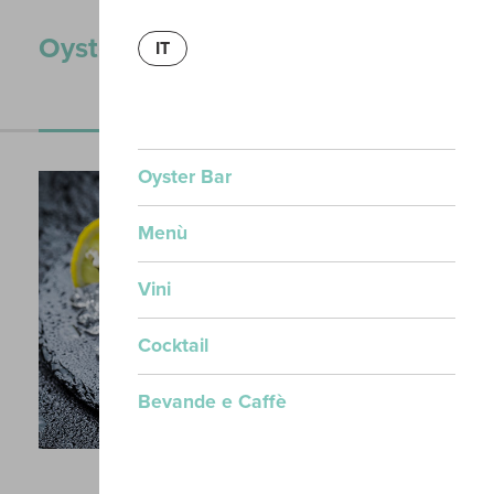
Oyster Bar
IT
Naturali
Cucinate
Oyster Bar
Menù
Vini
Cocktail
Bevande e Caffè