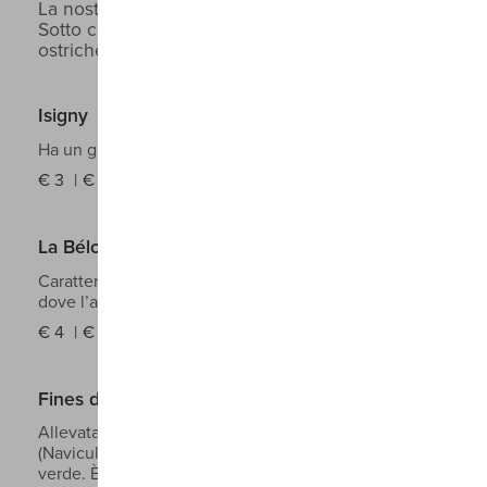
La nostra grande selezione di Ostriche Francesi.
Sotto ciascuna è indicato il prezzo per 1, 6 o 12
ostriche
Isigny
Ha un gusto dolce e persistente e carnosità unica
€
3
€
16
€
28
La Bélon
Caratterizzata da carni bianche, vive in un’area
dove l’acqua di mare si mescola alla foce del fiume
€
4
€
21
€
38
Fines de Claires
Allevata nei bacini dove cresce la famosa alga blu
(Navicule Bleue), che ne colora le branchie di
verde. È detta “la regina delle coste di Francia”