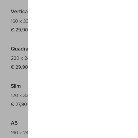
Verticale
160 x 330 mm
€
29,90
Quadrato
220 x 240 mm
€
29,90
Slim
120 x 330 mm
€
27,90
A5
160 x 240 mm