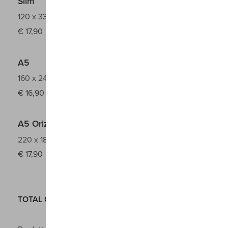
Slim
120 x 330 mm
€
17,90
A5
160 x 240 mm
€
16,90
A5 Orizzontale
220 x 180 mm
€
17,90
TOTAL COLOR