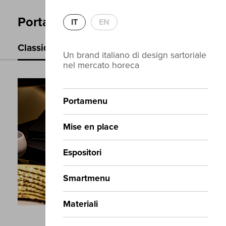
Portamenu
IT
EN
Classique
Recuoio
Sughero
Legno Monopia
Un brand italiano di design sartoriale
nel mercato horeca
Portamenu
Mise en place
Espositori
Smartmenu
Materiali