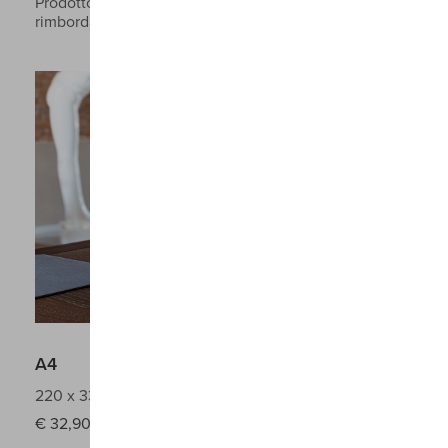
Prodotto a copertina rigida in similpelle monocolore
rimbordata
A4
220 x 330 mm
€
32,90