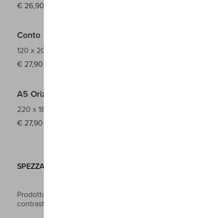
€
26,90
Conto
120 x 200 mm
€
27,90
A5 Orizzontale
220 x 180 mm
€
27,90
SPEZZATO
Prodotto a copertina rigida in doppia similpelle a
contrasto con cucitura a vista