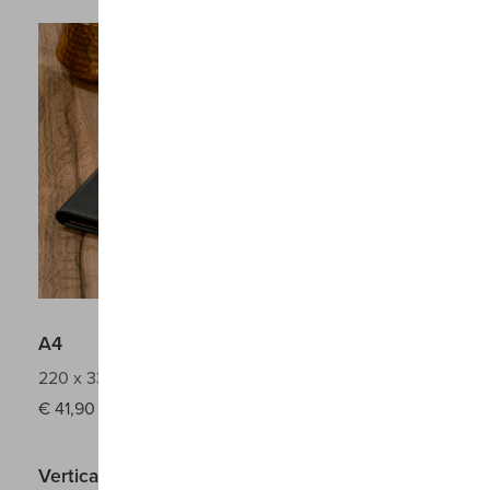
A4
220 x 330 mm
€
41,90
Verticale