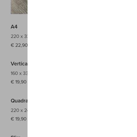
A4
220 x 330 mm
€
22,90
Verticale
160 x 330 mm
€
19,90
Quadrato
220 x 240 mm
€
19,90