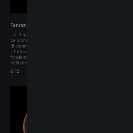
Tentazione Ambrata
Un’elegante armonia di sapori e consistenze: una
vellutata mousse alla nocciola racchiude un cuore
di caramello salato, avvolto da intense note di caffè.
Il tutto è impreziosito da croccante cioccolato
fondente e delicati accenti di cacao, per un finale
raffinato e avvolgente.
€
12