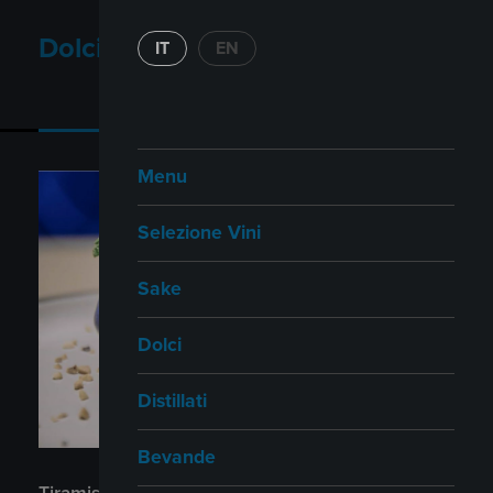
Dolci
IT
EN
Dolci
Vini Dolci
Menu
Selezione Vini
Sake
Dolci
Distillati
Bevande