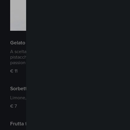
Gelato di Mochi (3 pz)
A scelta tra Thé verde, Vaniglia, Mango, Cocco,
pistacchio, caramello salato, cioccolato (no lattosio),
passion fruit (no lattosio)
€
11
Sorbetto
Limone, mandarino, passion fruit, mango
€
7
Frutta fresca mista di stagione