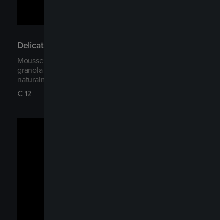
Delicato
Mousse al mango, cuore di mango fresco e lime,
granola artigianale. Un dessert delicato, vibrante e
naturalmente senza lattosio e senza glutine.
€
12