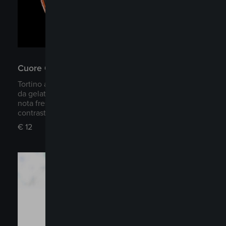
Cuore Caldo
Tortino al cioccolato dal cuore caldo, accompagnato
da gelato al passion fruit, che dona una piacevole
nota fresca ed esotica. Un soufflé caldo dal
contrasto armonioso e raffinato.
€
12