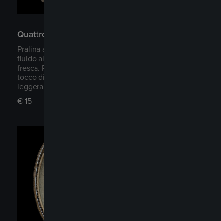
Quattro Note di Dolcezza
Pralina al cocco e cioccolato bianco, con cuore
fluido al passion fruit. Mini lemon pie delicata e
fresca. Pralina fondente con cuore al lampone e un
tocco di fior di sale. Gelatina di frutta (fragola),
leggera e raffinata.
€
15