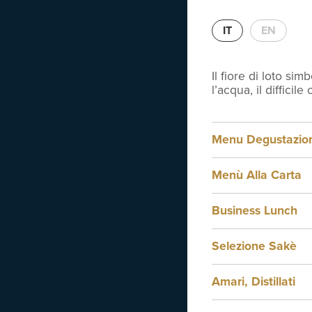
Des
IT
EN
Il fiore di loto si
l’acqua, il difficil
Sorbe
€
12
Menu Degustazio
Menù Alla Carta
Business Lunch
Selezione Sakè
Amari, Distillati