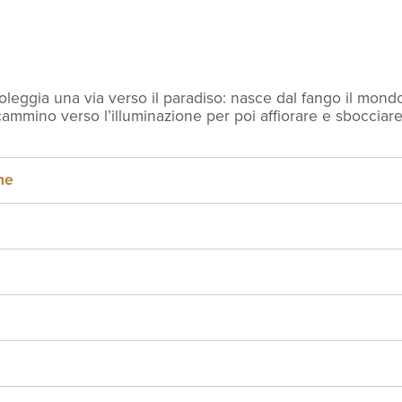
sert
mboleggia una via verso il paradiso: nasce dal fango il mon
e cammino verso l’illuminazione per poi affiorare e sbocciare 
tto al Yuzu
ne