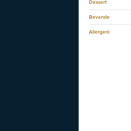
Dessert
Bevande
Allergeni
Compo
€
18
Gelat
Gusti
€
8