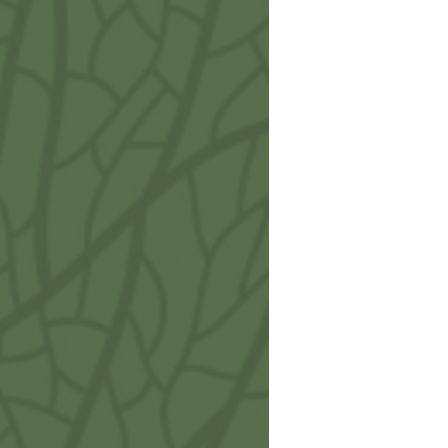
Cilin
Cilind
Recuo
€
3,5