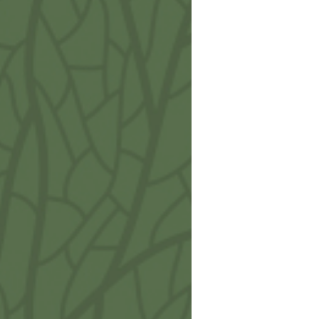
€
7,9
Viti
Porta
€
9,9