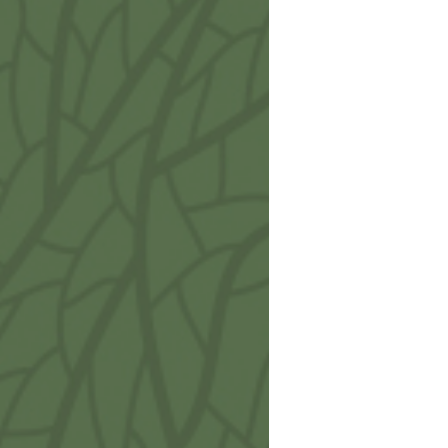
Viti 
Porta
€
4,9
Viti 
Porta