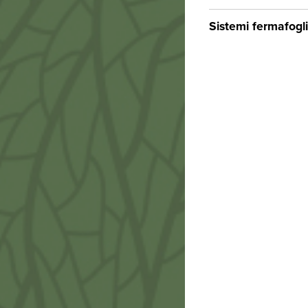
Sistemi fermafogli
Elast
Dispon
tra ot
all'in
Sughe
€
3