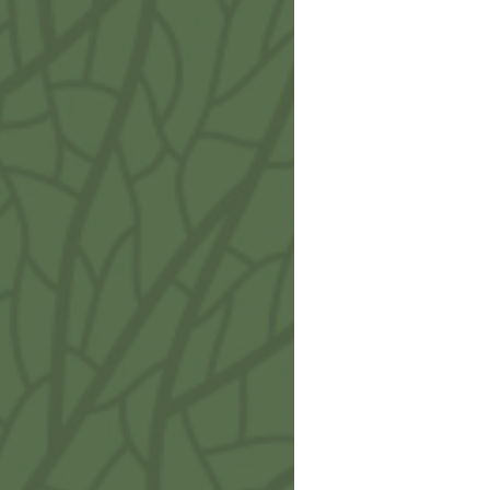
Bacc
Porta
€
12