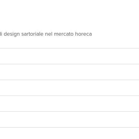
temi fermafogli
Portamenu
Monopiatti
Access
di design sartoriale nel mercato horeca