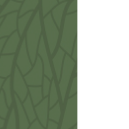
Dorsi
Porta
€
15