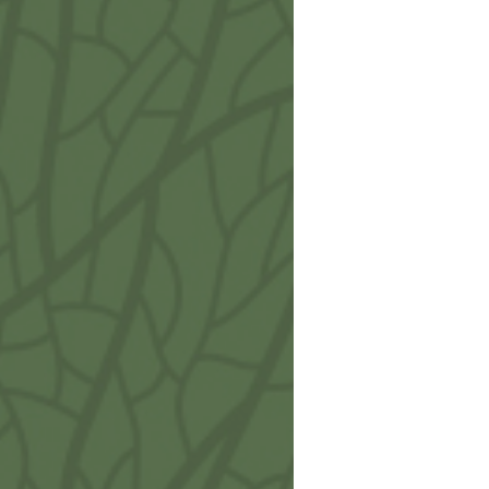
Cala
Porta
€
15
Band
Porta
€
4 a 