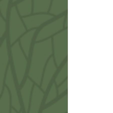
Terr
IA70