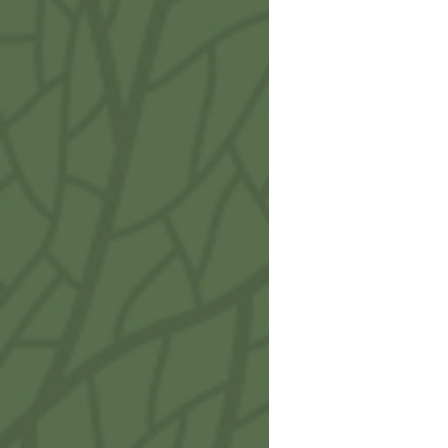
Vulc
IA710