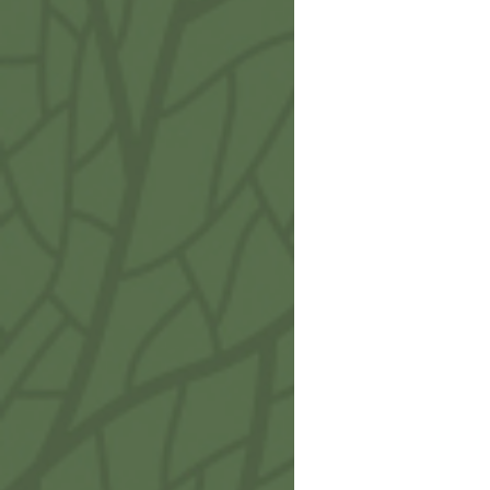
Fumo
IA712