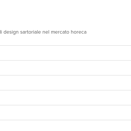
eriali
lpelle
Recuoio
Sughero
Legno
Metallo
di design sartoriale nel mercato horeca
UK