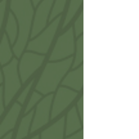
Fuoc
IA70