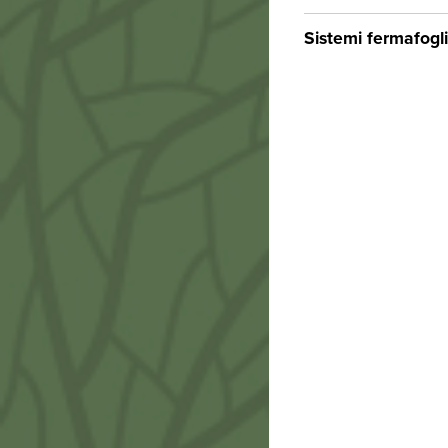
Sistemi fermafogli
Nero
IBLA