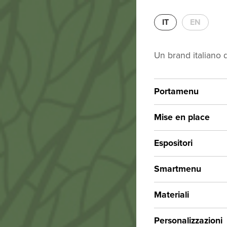
Mat
IT
EN
Simi
Un brand italiano 
Portamenu
NAB
Mise en place
Espositori
Smartmenu
Materiali
Personalizzazioni