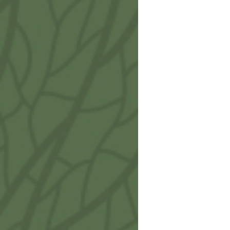
Blu 
IA713