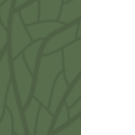
Fore
IA711