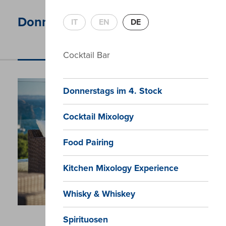
Donnerstags im 4. Stock
IT
EN
DE
Die Show ist hier!
Cocktail Bar
Donnerstags im 4. Stock
Cocktail Mixology
Food Pairing
Kitchen Mixology Experience
Whisky & Whiskey
Spirituosen