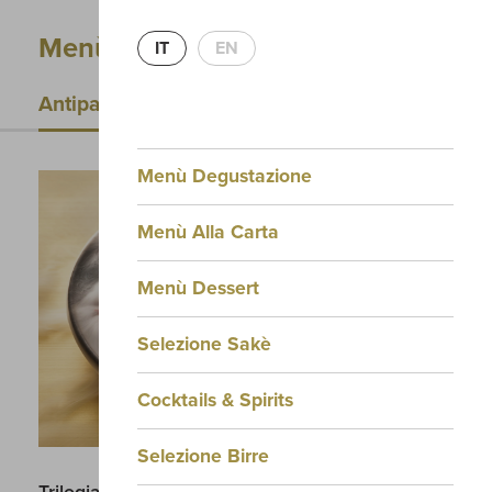
Menù Alla Carta
IT
EN
Antipasti
Stuzzichini
Dim Sum
Zuppe
Pasta
Menù Degustazione
Menù Alla Carta
Menù Dessert
Selezione Sakè
Cocktails & Spirits
Selezione Birre