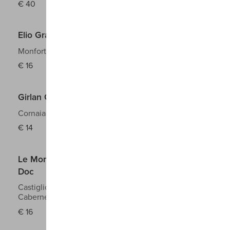
€
40
Elio Grasso Gavarini Langhe Doc
Monforte
Nebbiolo
2025
€
16
Girlan Gschleier Alto Adige Sudtirol Doc
Cornaiano
Schiava
2023
€
14
Le Mortelle Botrosecco Maremma Toscana
Doc
Castiglione della Pescaia
Cabernet Sauvignon,
Cabernet Franc
2023
€
16