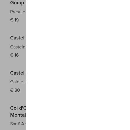
Gump Hof Praesulis Alto Adige Sudtirol Doc
Presule
Pinot Nero
2023
€
19
Castel' in Villa Chianti Classico Docg
Castelnuovo Berardenga
Sangiovese
2020
€
16
Castello di Ama L' Apparita Toscana Igt
Gaiole in Chianti
Merlot
2021
€
80
Col d'Orcia Poggio Al Vento Brunello Di
Montalcino Riserva Docg
Sant' Angelo
Sangiovese
2016