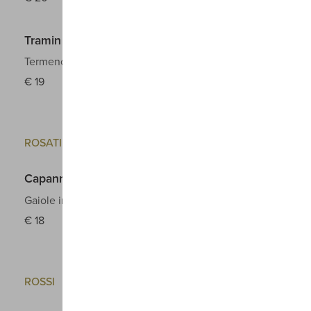
Tramin Nussbaumer Alto Adige Doc
Termeno
Gewurztraminer
2024
€
19
ROSATI
Capannelle Rosato Toscana Igt
Gaiole in Chianti
Sangiovese
2025
€
18
ROSSI