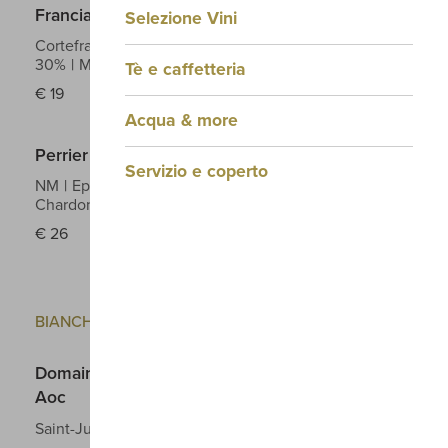
Franciacorta Docg
Selezione Vini
Cortefranca
Chardonnay 70% Pinot Nero
30%
Magnum
2017
Tè e caffetteria
€
19
Acqua & more
Perrier Jouet Champagne Grand Brut
Servizio e coperto
NM
Epernay
Pinot Noir 40% Pinot Meunier 40%
Chardonnay 20%
s.a.
€
26
BIANCHI
Domaine Guiberteau Blanc Domaine Samur
Aoc
Saint-Just-sur-Dive
Chenin Blanc
2024