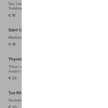
San Casciano dei Bagni
Grechetto,
Trebbiano
2025
€
16
Saint Clair Block 20
Marlborough
Sauvignon
2025
€
18
Thymiopoulos Vineyards Blanc de Coteaux
Trifos
Assyrtiko, Malagouzia, Vidiano,
Aidani
2023
€
20
Tua Rita Keir Toscana Igt
Suvereto
Ansonica
2024
€
20