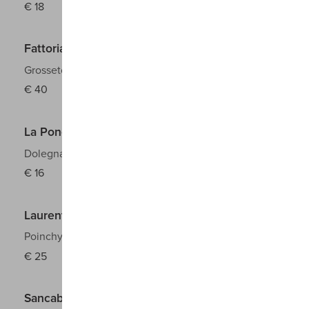
€
18
Fattoria le Pupille Piemme Toscana Igt
Grosseto
Petit Manseng
2022
€
40
La Ponca Collio Doc
Dolegna del Collio
Malvasia
2023
€
16
Laurent Tribut Chablis Aoc
Poinchy
Chardonnay
2024
€
25
Sancaba Toscana Igt